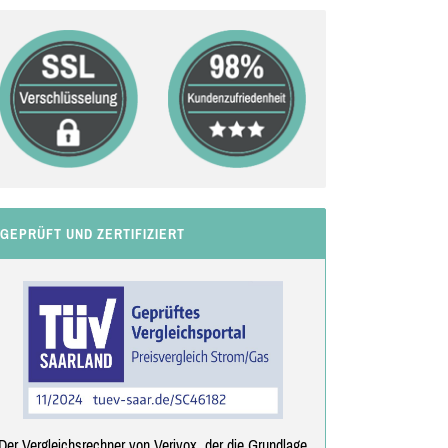
GEPRÜFT UND ZERTIFIZIERT
Der Vergleichsrechner von Verivox, der die Grundlage