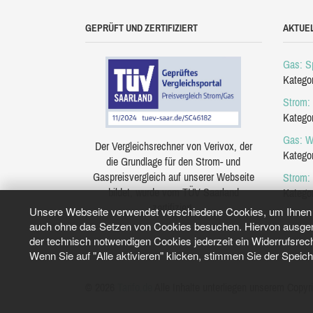
GEPRÜFT UND ZERTIFIZIERT
AKTUE
Gas: Sp
Katego
Strom: 
Katego
Gas: W
Der Vergleichsrechner von Verivox, der
Katego
die Grundlage für den Strom- und
Gaspreisvergleich auf unserer Webseite
Strom:
bildet, wurde vom TÜV Saarland
Katego
zertifiziert.
Unsere Webseite verwendet verschiedene Cookies, um Ihnen e
auch ohne das Setzen von Cookies besuchen. Hiervon ausgeno
der technisch notwendigen Cookies jederzeit ein Widerrufsrec
Wenn Sie auf "Alle aktivieren" klicken, stimmen Sie der Speic
© 2026
Tarifo.de
Alle Inhalte unterliegen unserem Copyri