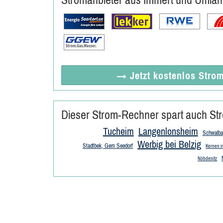
→ Jetzt
kostenlos
Strom
Dieser Strom-Rechner spart auch Str
Tucheim
Langenlonsheim
Schwalba
Werbig bei Belzig
Stadtbek, Gem Seedorf
Kernen i
Nöbdenitz