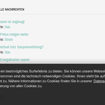
LLE NACHRICHTEN
aren ist angesagt
rie:
Gas
Preise steigen weiter
rie:
Strom
echsel trotz Gaspreiserhöhung?
rie:
Gas
 Energiekosten sparen
rie:
Strom
in bestmögliches Surferlebnis zu bieten. Sie können unsere Webseit
mmen sind die technisch notwendigen Cookies. Ihnen steht bis auf 
ht zu. Nähere Informationen zu Cookies finden Sie in unserer
Datens
herung von allen Cookies zu.
ght.