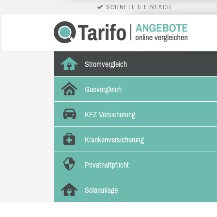
SCHNELL & EINFACH
Stromvergleich
Gasvergleich
KFZ Versicherung
Krankenversicherung
Privathaftpflicht
Solaranlage