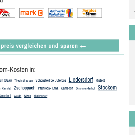
preis vergleichen
und sparen
←
om-Kosten in:
Liedersdorf
ch (Saar)
Schönefeld bei Jüterbog
Ristedt
Thedinghausen
Stockem
Zschoppach
Pfaffroda-Hutha
Kamsdorf
m Remstal
Scholmunderhof
Neinstedt
Walda
Silzen
Mielkendorf