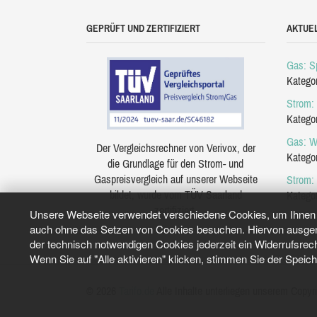
GEPRÜFT UND ZERTIFIZIERT
AKTUE
Gas: Sp
Katego
Strom: 
Katego
Gas: W
Der Vergleichsrechner von Verivox, der
Katego
die Grundlage für den Strom- und
Gaspreisvergleich auf unserer Webseite
Strom:
bildet, wurde vom TÜV Saarland
Katego
zertifiziert.
Unsere Webseite verwendet verschiedene Cookies, um Ihnen e
auch ohne das Setzen von Cookies besuchen. Hiervon ausgeno
der technisch notwendigen Cookies jederzeit ein Widerrufsrec
Wenn Sie auf "Alle aktivieren" klicken, stimmen Sie der Speic
© 2026
Tarifo.de
Alle Inhalte unterliegen unserem Copyri