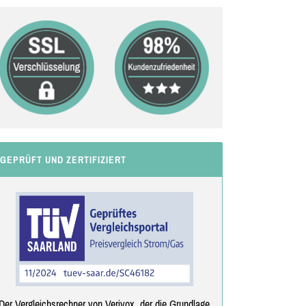
GEPRÜFT UND ZERTIFIZIERT
Der Vergleichsrechner von Verivox, der die Grundlage