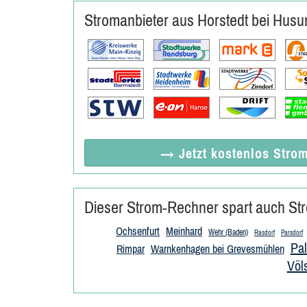
Stromanbieter aus Horstedt bei Hus
→ Jetzt
kostenlos
Strom
Dieser Strom-Rechner spart auch Str
Ochsenfurt
Meinhard
Wehr (Baden)
Rasdorf
Parsdorf
Pal
Rimpar
Warnkenhagen bei Grevesmühlen
Völ