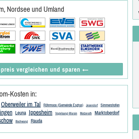
um, Nordsee und Umland
preis vergleichen
und sparen
←
om-Kosten in:
Oberweiler im Tal
Röhrmoos (Gemeinde Esgrus)
Simmershofen
Jesendorf
ingen
Ippesheim
Leuna
Marktoberdorf
Vogelsang-Warsin
Matzerath
schow
Rauda
Illschwang