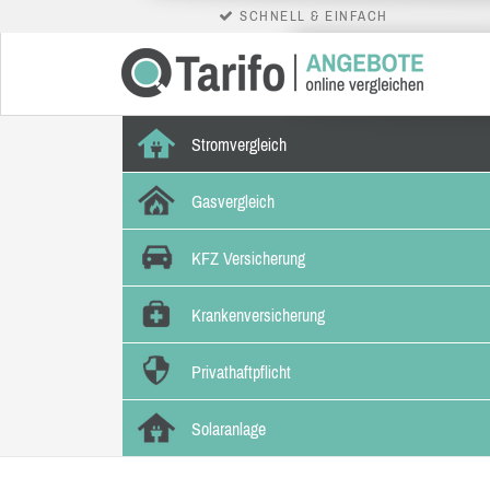
SCHNELL & EINFACH
Stromvergleich
Gasvergleich
KFZ Versicherung
Krankenversicherung
Privathaftpflicht
Solaranlage