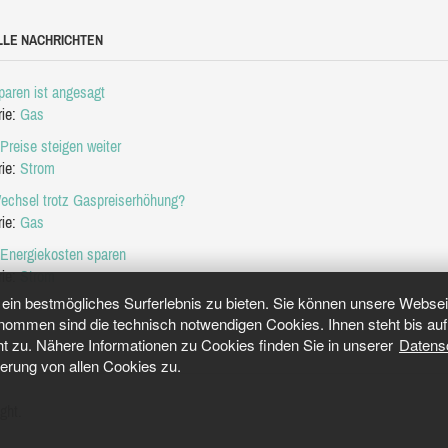
LLE NACHRICHTEN
aren ist angesagt
rie:
Gas
Preise steigen weiter
rie:
Strom
echsel trotz Gaspreiserhöhung?
rie:
Gas
 Energiekosten sparen
rie:
Strom
in bestmögliches Surferlebnis zu bieten. Sie können unsere Webseit
mmen sind die technisch notwendigen Cookies. Ihnen steht bis auf 
ht zu. Nähere Informationen zu Cookies finden Sie in unserer
Datens
herung von allen Cookies zu.
ght.