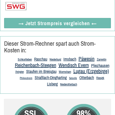
→ Jetzt
Strompreis vergleichen
←
Dieser Strom-Rechner spart auch Strom-
Kosten in:
Päwesin
Raschau
Imsbach
Schkortleben
Niederburg
Zarrentin
Reichenbach-Steegen
Wendisch Evern
Pliezhausen
Lugau (Erzgebirge)
Staufen im Breisgau
Ihringen
Wurmsham
Straßlach-Dingharting
Otterbach
Riesigk
Philippsheim
Satuelle
Lisberg
Niederotterbach