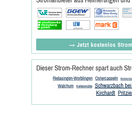
→ Jetzt
kostenlos
Strom
Dieser Strom-Rechner spart auch Str
Rielasingen-Worblingen
Ostercappeln
Ködderitz
Schwarzbach bei
Walchum
Kehlenmühle
Kirchardt
Pritzie