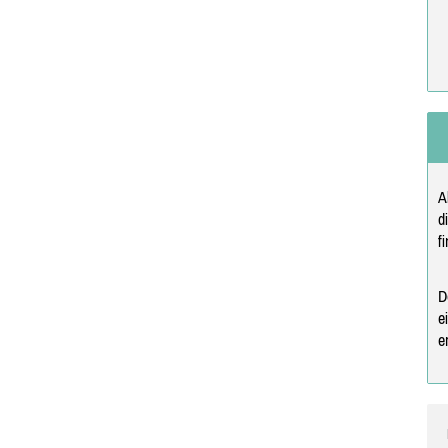
A
d
f
D
e
e