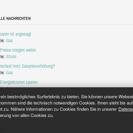
LLE NACHRICHTEN
aren ist angesagt
rie:
Gas
Preise steigen weiter
rie:
Strom
echsel trotz Gaspreiserhöhung?
rie:
Gas
 Energiekosten sparen
rie:
Strom
in bestmögliches Surferlebnis zu bieten. Sie können unsere Webseit
mmen sind die technisch notwendigen Cookies. Ihnen steht bis auf 
ht zu. Nähere Informationen zu Cookies finden Sie in unserer
Datens
herung von allen Cookies zu.
ght.