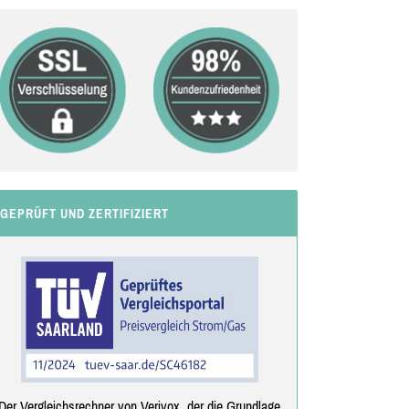
GEPRÜFT UND ZERTIFIZIERT
Der Vergleichsrechner von Verivox, der die Grundlage