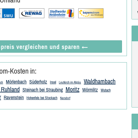
preis vergleichen
und sparen
←
om-Kosten in:
Waldhambach
Mörlenbach
Süderholz
Insel
sch
Leutkirch im Allgäu
 Ruhland
Moritz
Steinach bei Straubing
Wörmlitz
Wutach
r
Ravenstein
Hohenfels bei Stockach
Narsdorf