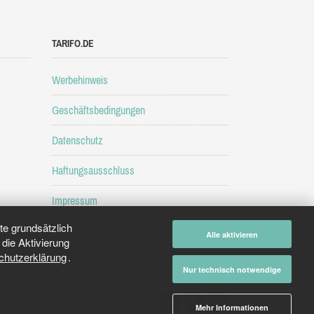
TARIFO.DE
Werbehinweis
Geschäftsbedingungen
Datenschutz
Haftungsausschluss
Impressum
e grundsätzlich
Alle aktivieren
die Aktivierung
chutzerklärung
.
Nur technisch notwendige
Mehr Informationen