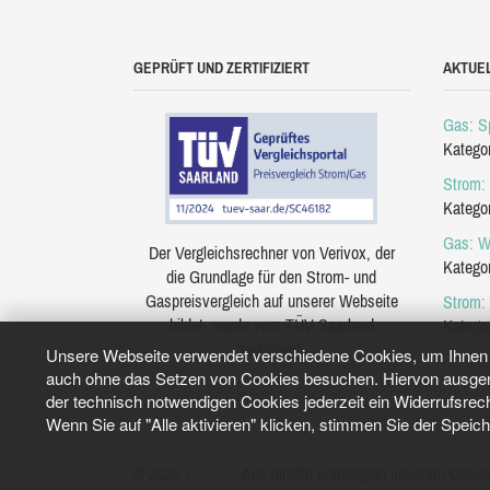
GEPRÜFT UND ZERTIFIZIERT
AKTUE
Gas: Sp
Katego
Strom: 
Katego
Gas: W
Der Vergleichsrechner von Verivox, der
Katego
die Grundlage für den Strom- und
Gaspreisvergleich auf unserer Webseite
Strom:
bildet, wurde vom TÜV Saarland
Katego
zertifiziert.
Unsere Webseite verwendet verschiedene Cookies, um Ihnen e
auch ohne das Setzen von Cookies besuchen. Hiervon ausgeno
der technisch notwendigen Cookies jederzeit ein Widerrufsrec
Wenn Sie auf "Alle aktivieren" klicken, stimmen Sie der Speic
© 2026
Tarifo.de
Alle Inhalte unterliegen unserem Copyri