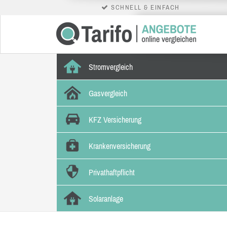
SCHNELL & EINFACH
Stromvergleich
Gasvergleich
KFZ Versicherung
Krankenversicherung
Privathaftpflicht
Solaranlage