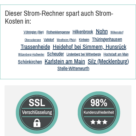
Dieser Strom-Rechner spart auch Strom-
Kosten in:
Nohn
Hilkenbrook
Vöhringen (Iller)
Rothenklempenow
Wilkenstorf
Thüringenhausen
Vahldorf
Kinheim
Oberuckersee
Westheim (Pfalz)
Trassenheide
Heidehof bei Simmern, Hunsrück
Scheuder
Lindenberg bei Wittenberge
Hochstadt am Main
Wilzenberg-Hußweiler
Karlstein am Main
Silz (Mecklenburg)
Schönkirchen
Stelle-Wittenwurth