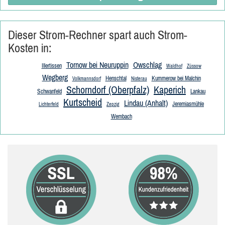
Dieser Strom-Rechner spart auch Strom-
Kosten in:
Tornow bei Neuruppin
Owschlag
Illertissen
Waldhof
Züssow
Wegberg
Henschtal
Kummerow bei Malchin
Volkmannsdorf
Nisterau
Schorndorf (Oberpfalz)
Kaperich
Schwanfeld
Lankau
Kurtscheid
Lindau (Anhalt)
Jeremiasmühle
Lichterfeld
Zepzig
Wembach