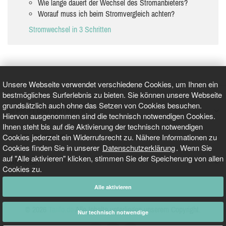
Wie lange dauert der Wechsel des Stromanbieters?
Worauf muss ich beim Stromvergleich achten?
Stromwechsel in 3 Schritten
Unsere Webseite verwendet verschiedene Cookies, um Ihnen ein
bestmögliches Surferlebnis zu bieten. Sie können unsere Webseite
grundsätzlich auch ohne das Setzen von Cookies besuchen.
GEPRÜFT UND ZERTIFIZIERT
Hiervon ausgenommen sind die technisch notwendigen Cookies.
Ihnen steht bis auf die Aktivierung der technisch notwendigen
Cookies jederzeit ein Widerrufsrecht zu. Nähere Informationen zu
AKTUELLE NACHRICHTEN
Cookies finden Sie in unserer
Datenschutzerklärung
. Wenn Sie
auf "Alle aktivieren" klicken, stimmen Sie der Speicherung von allen
TARIFO.DE
Cookies zu.
Alle aktivieren
© 2026
Tarifo.de
Alle Inhalte unterliegen unserem Copyright.
Nur technisch notwendige