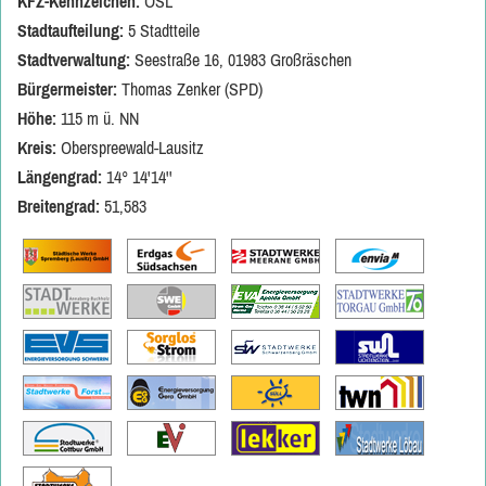
KFZ-Kennzeichen:
OSL
Stadtaufteilung:
5 Stadtteile
Stadtverwaltung:
Seestraße 16, 01983 Großräschen
Bürgermeister:
Thomas Zenker (SPD)
Höhe:
115 m ü. NN
Kreis:
Oberspreewald-Lausitz
Längengrad:
14° 14'14''
Breitengrad:
51,583