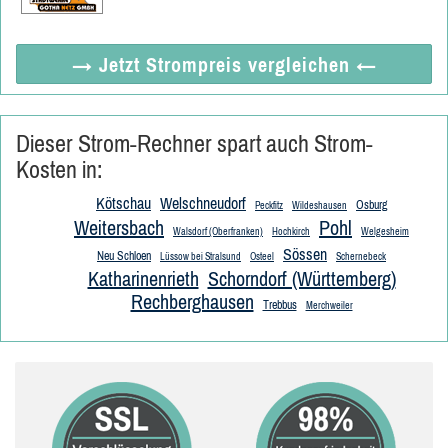
→ Jetzt
Strompreis vergleichen
←
Dieser Strom-Rechner spart auch Strom-
Kosten in:
Kötschau
Welschneudorf
Osburg
Peckfitz
Wildeshausen
Weitersbach
Pohl
Walsdorf (Oberfranken)
Hochkirch
Welgesheim
Sössen
Neu Schloen
Lüssow bei Stralsund
Osteel
Schernebeck
Katharinenrieth
Schorndorf (Württemberg)
Rechberghausen
Trebbus
Merchweiler