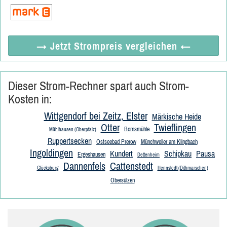
→ Jetzt
Strompreis vergleichen
←
Dieser Strom-Rechner spart auch Strom-
Kosten in:
Wittgendorf bei Zeitz, Elster
Märkische Heide
Otter
Twieflingen
Bornsmühle
Mühlhausen (Oberpfalz)
Ruppertsecken
Ostseebad Prerow
Münchweiler am Klingbach
Ingoldingen
Kundert
Schipkau
Pausa
Ergeshausen
Dettenheim
Dannenfels
Cattenstedt
Glücksburg
Hennstedt (Dithmarschen)
Obersülzen