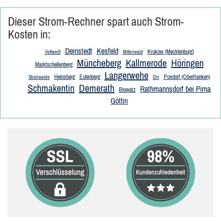
Dieser Strom-Rechner spart auch Strom-
Kosten in:
Deinstedt
Kesfeld
Krukow (Mecklenburg)
Vettweiß
Mittenwald
Müncheberg
Kallmerode
Höringen
Marktschellenberg
Langerwehe
Heinsberg
Eulenberg
Poxdorf (Oberfranken)
Strahwalde
Ehr
Schmakentin
Demerath
Rathmannsdorf bei Pirna
Blowatz
Göttin