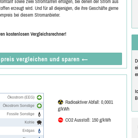
mtarif sowie zwei Stromtarifen erfolgen, bei denen der Strom aus
offen erzeugt wird. Und für all diejenigen, die ihre Geschäfte gerne
rompreis bei diesem Stromanbieter.
ren kostenlosen Vergleichsrechner!
preis vergleichen
und sparen
←
D
e
e
I
Ökostrom (EEG)
B
Radioaktiver Abfall: 0,0001
Ökostrom Sonstige
g/kWh
Fossile Sonstige
CO2 Ausstoß: 150 g/kWh
Kohle
Erdgas