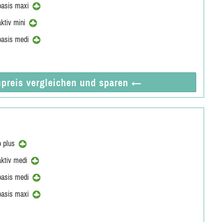
basis maxi
ktiv mini
basis medi
preis vergleichen
und sparen
←
o plus
aktiv medi
basis medi
basis maxi