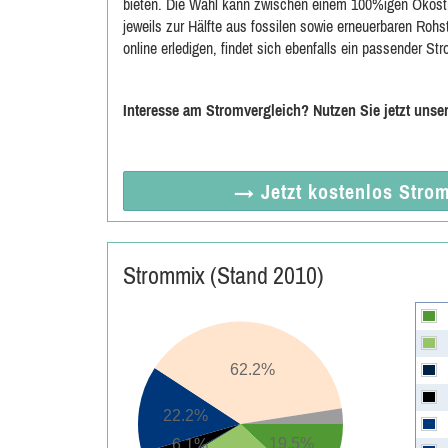
bieten. Die Wahl kann zwischen einem 100%igen Ökostro
jeweils zur Hälfte aus fossilen sowie erneuerbaren Rohst
online erledigen, findet sich ebenfalls ein passender St
Interesse am Stromvergleich? Nutzen Sie jetzt unse
→ Jetzt
kostenlos
Strom
Strommix (Stand 2010)
62.2%
22.2%
19.5%
6.1%