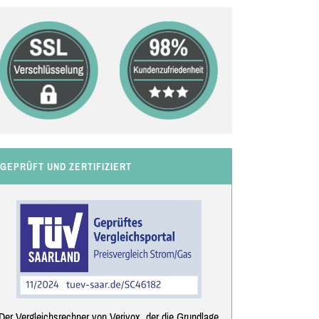
GEPRÜFT UND ZERTIFIZIERT
Der Vergleichsrechner von Verivox, der die Grundlage