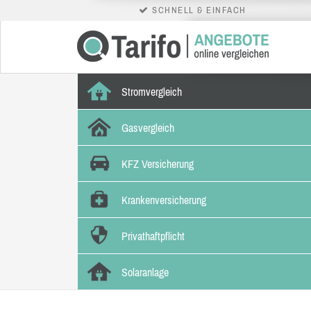
SCHNELL & EINFACH
Stromvergleich
Gasvergleich
KFZ Versicherung
Krankenversicherung
Privathaftpflicht
Solaranlage