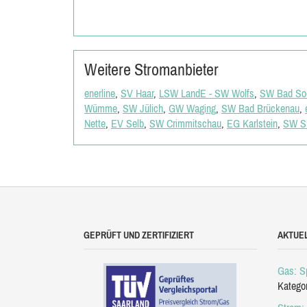
Weitere Stromanbieter
enerline
,
SV Haar
,
LSW LandE - SW Wolfs
,
SW Bad Soo
Wümme
,
SW Jülich
,
GW Waging
,
SW Bad Brückenau
,
Nette
,
EV Selb
,
SW Crimmitschau
,
EG Karlstein
,
SW Su
GEPRÜFT UND ZERTIFIZIERT
AKTUE
Gas: Sp
Katego