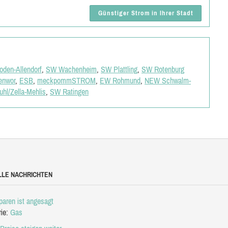
Günstiger Strom in Ihrer Stadt
den-Allendorf
,
SW Wachenheim
,
SW Plattling
,
SW Rotenburg
enwor
,
ESB
,
meckpommSTROM
,
EW Rohmund
,
NEW Schwalm-
hl/Zella-Mehlis
,
SW Ratingen
LLE NACHRICHTEN
aren ist angesagt
rie:
Gas