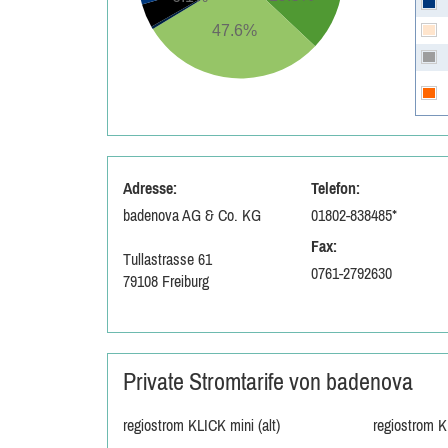
47.6%
Adresse:
Telefon:
badenova AG & Co. KG
01802-838485*
Fax:
Tullastrasse 61
0761-2792630
79108 Freiburg
Private Stromtarife von badenova
regiostrom KLICK mini (alt)
regiostrom K