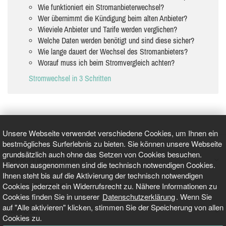
Wie funktioniert ein Stromanbieterwechsel?
Wer übernimmt die Kündigung beim alten Anbieter?
Wieviele Anbieter und Tarife werden verglichen?
Welche Daten werden benötigt und sind diese sicher?
Wie lange dauert der Wechsel des Stromanbieters?
Worauf muss ich beim Stromvergleich achten?
Stromwechsel in 3 Schritten
Unsere Webseite verwendet verschiedene Cookies, um Ihnen ein
bestmögliches Surferlebnis zu bieten. Sie können unsere Webseite
grundsätzlich auch ohne das Setzen von Cookies besuchen.
GEPRÜFT UND ZERTIFIZIERT
Hiervon ausgenommen sind die technisch notwendigen Cookies.
Ihnen steht bis auf die Aktivierung der technisch notwendigen
Cookies jederzeit ein Widerrufsrecht zu. Nähere Informationen zu
AKTUELLE NACHRICHTEN
Cookies finden Sie in unserer
Datenschutzerklärung
. Wenn Sie
auf "Alle aktivieren" klicken, stimmen Sie der Speicherung von allen
TARIFO.DE
Cookies zu.