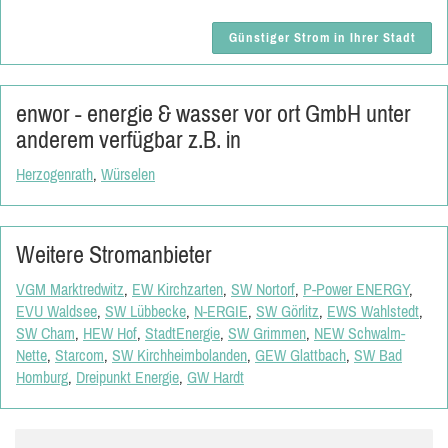
Günstiger Strom in Ihrer Stadt
enwor - energie & wasser vor ort GmbH unter
anderem verfügbar z.B. in
Herzogenrath
,
Würselen
Weitere Stromanbieter
VGM Marktredwitz
,
EW Kirchzarten
,
SW Nortorf
,
P-Power ENERGY
,
EVU Waldsee
,
SW Lübbecke
,
N-ERGIE
,
SW Görlitz
,
EWS Wahlstedt
,
SW Cham
,
HEW Hof
,
StadtEnergie
,
SW Grimmen
,
NEW Schwalm-
Nette
,
Starcom
,
SW Kirchheimbolanden
,
GEW Glattbach
,
SW Bad
Homburg
,
Dreipunkt Energie
,
GW Hardt