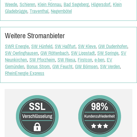
Weede
,
Schieren
,
Klein Rönnau
,
Bad Segeberg
,
Högersdorf
,
Klein
Gladebrügge
,
Traventhal
,
Negernbötel
Weitere Stromanbieter
SWR Energie
,
SW Hünfeld
,
SW Haßfurt
,
SW Kleve
,
GW Dudenhofen
,
SW Oerlinghausen
,
GW Röttenbach
,
SW Lippstadt
,
SW Springe
,
SV
Neunkirchen
,
SW Pforzheim
,
SW Riesa
,
Firstcon
,
e-ben
,
EV
Gemünden
,
Bonus Strom
,
GW Feucht
,
GW Börnsen
,
SW Verden
,
RheinEnergie Express