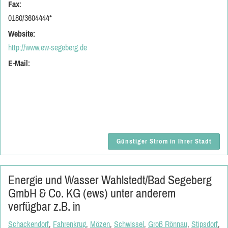
Fax:
0180/3604444*
Website:
http://www.ew-segeberg.de
E-Mail:
Günstiger Strom in Ihrer Stadt
Energie und Wasser Wahlstedt/Bad Segeberg
GmbH & Co. KG (ews) unter anderem
verfügbar z.B. in
Schackendorf
,
Fahrenkrug
,
Mözen
,
Schwissel
,
Groß Rönnau
,
Stipsdorf
,