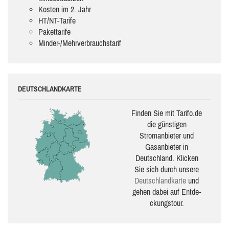
Kosten im 2. Jahr
HT/NT-Tarife
Pakettarife
Minder-/Mehrverbrauchstarif
DEUTSCHLANDKARTE
Finden Sie mit Tarifo.de
die güns­ti­gen
Stromanbieter und
Gasanbieter in
Deutschland. Klicken
Sie sich durch unsere
Deutsch­land­karte
und
gehen dabei auf Ent­de­
ckungs­tour.