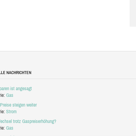
LLE NACHRICHTEN
aren ist angesagt
rie:
Gas
Preise steigen weiter
rie:
Strom
echsel trotz Gaspreiserhöhung?
rie:
Gas