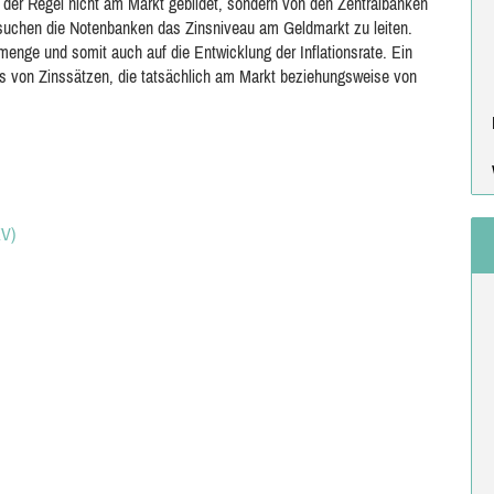
n der Regel nicht am Markt gebildet, sondern von den Zentralbanken
rsuchen die Notenbanken das Zinsniveau am Geldmarkt zu leiten.
menge und somit auch auf die Entwicklung der Inflationsrate. Ein
is von Zinssätzen, die tatsächlich am Markt beziehungsweise von
KV)