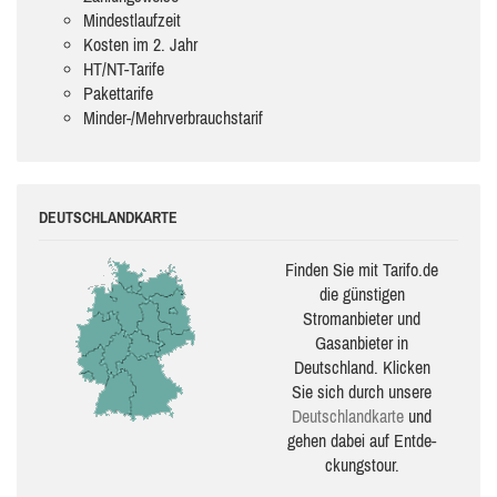
Mindestlaufzeit
Kosten im 2. Jahr
HT/NT-Tarife
Pakettarife
Minder-/Mehrverbrauchstarif
DEUTSCHLANDKARTE
Finden Sie mit Tarifo.de
die güns­ti­gen
Stromanbieter und
Gasanbieter in
Deutschland. Klicken
Sie sich durch unsere
Deutsch­land­karte
und
gehen dabei auf Ent­de­
ckungs­tour.