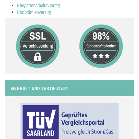
Ehegattenarbeitsvertrag
Erstprämienverzug
GEPRÜFT UND ZERTIFIZIERT