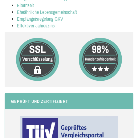
Elternzeit
Eheähnliche Lebensgemeinschaft
Empfängnisregelung GKV
Effektiver Jahreszins
GEPRÜFT UND ZERTIFIZIERT