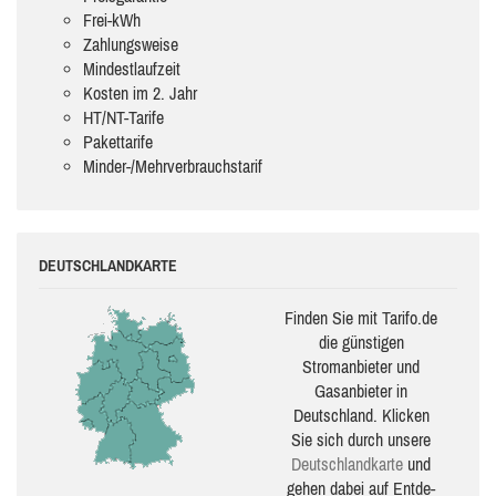
Frei-kWh
Zahlungsweise
Mindestlaufzeit
Kosten im 2. Jahr
HT/NT-Tarife
Pakettarife
Minder-/Mehrverbrauchstarif
DEUTSCHLANDKARTE
Finden Sie mit Tarifo.de
die güns­ti­gen
Stromanbieter und
Gasanbieter in
Deutschland. Klicken
Sie sich durch unsere
Deutsch­land­karte
und
gehen dabei auf Ent­de­