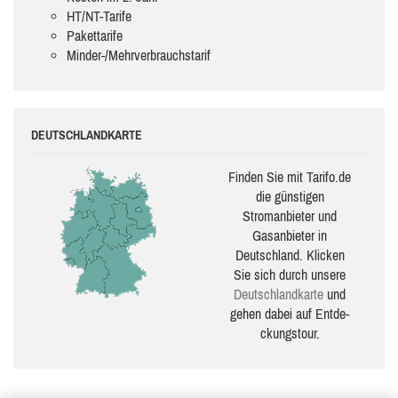
HT/NT-Tarife
Pakettarife
Minder-/Mehrverbrauchstarif
DEUTSCHLANDKARTE
Finden Sie mit Tarifo.de
die güns­ti­gen
Stromanbieter und
Gasanbieter in
Deutschland. Klicken
Sie sich durch unsere
Deutsch­land­karte
und
gehen dabei auf Ent­de­
ckungs­tour.