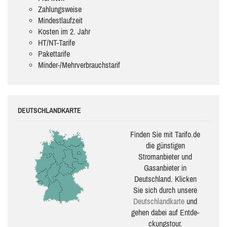
Zahlungsweise
Mindestlaufzeit
Kosten im 2. Jahr
HT/NT-Tarife
Pakettarife
Minder-/Mehrverbrauchstarif
DEUTSCHLANDKARTE
Finden Sie mit Tarifo.de
die güns­ti­gen
Stromanbieter und
Gasanbieter in
Deutschland. Klicken
Sie sich durch unsere
Deutsch­land­karte
und
gehen dabei auf Ent­de­
ckungs­tour.