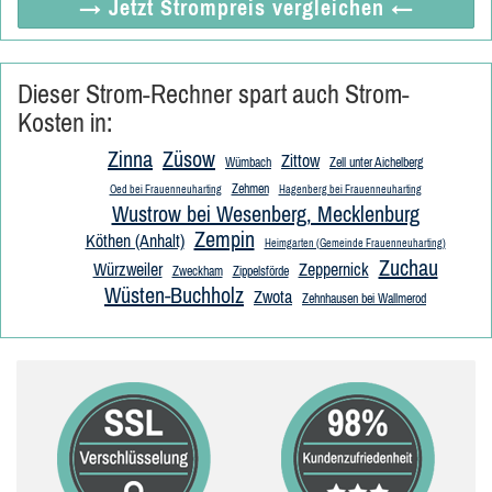
→ Jetzt
Strompreis vergleichen
←
Dieser Strom-Rechner spart auch Strom-
Kosten in:
Zinna
Züsow
Zittow
Wümbach
Zell unter Aichelberg
Zehmen
Oed bei Frauenneuharting
Hagenberg bei Frauenneuharting
Wustrow bei Wesenberg, Mecklenburg
Zempin
Köthen (Anhalt)
Heimgarten (Gemeinde Frauenneuharting)
Zuchau
Würzweiler
Zeppernick
Zweckham
Zippelsförde
Wüsten-Buchholz
Zwota
Zehnhausen bei Wallmerod