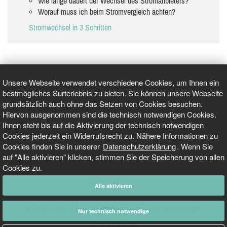
Wie lange dauert der Wechsel des Stromanbieters?
Worauf muss ich beim Stromvergleich achten?
Stromwechsel in 3 Schritten
Unsere Webseite verwendet verschiedene Cookies, um Ihnen ein
bestmögliches Surferlebnis zu bieten. Sie können unsere Webseite
grundsätzlich auch ohne das Setzen von Cookies besuchen.
GEPRÜFT UND ZERTIFIZIERT
Hiervon ausgenommen sind die technisch notwendigen Cookies.
Ihnen steht bis auf die Aktivierung der technisch notwendigen
Cookies jederzeit ein Widerrufsrecht zu. Nähere Informationen zu
AKTUELLE NACHRICHTEN
Cookies finden Sie in unserer
Datenschutzerklärung
. Wenn Sie
auf "Alle aktivieren" klicken, stimmen Sie der Speicherung von allen
TARIFO.DE
Cookies zu.
Alle aktivieren
© 2026
Tarifo.de
Alle Inhalte unterliegen unserem Copyright.
Nur technisch notwendige