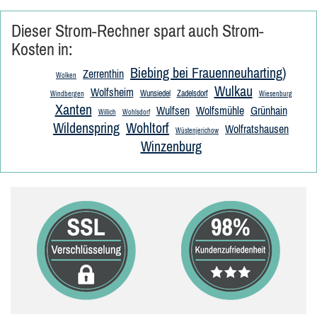
Dieser Strom-Rechner spart auch Strom-
Kosten in:
Biebing bei Frauenneuharting)
Zerrenthin
Wolken
Wulkau
Wolfsheim
Wunsiedel
Zadelsdorf
Windbergen
Wiesenburg
Xanten
Wulfsen
Wolfsmühle
Grünhain
Willich
Wohlsdorf
Wildenspring
Wohltorf
Wolfratshausen
Wüstenjerichow
Winzenburg