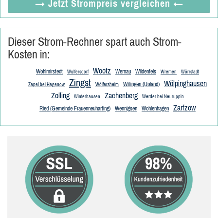
→ Jetzt
Strompreis vergleichen
←
Dieser Strom-Rechner spart auch Strom-
Kosten in:
Wootz
Wohlmirstedt
Wernau
Wildenfels
Wulfersdorf
Wremen
Wörrstadt
Zingst
Wölpinghausen
Willingen (Upland)
Zapel bei Hagenow
Wölfersheim
Zolling
Zachenberg
Winterhausen
Werder bei Neuruppin
Zarfzow
Ried (Gemeinde Frauenneuharting)
Wennigsen
Wohlenhagen