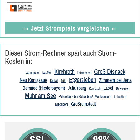
→ Jetzt
Strompreis vergleichen
←
Dieser Strom-Rechner spart auch Strom-
Kosten in:
Kirchroth
Groß Disnack
Langhagen
Lauffen
Hümmerich
Etgersleben
Neu Königsaue
Zimmern bei Jena
Dickel
Bühl
Bernried (Niederbayern)
Juliusburg
Lasel
Birkweiler
Kornbach
Muhr am See
Petersberg bei Schönberg, Mecklenburg
Lollschied
Großromstedt
Bischberg