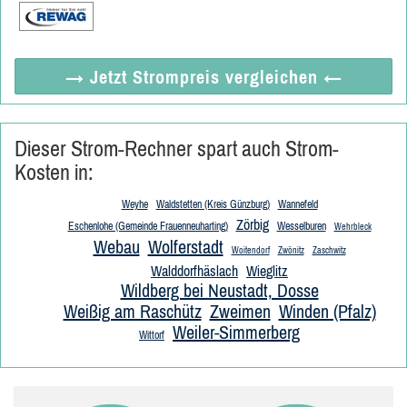
→ Jetzt
Strompreis vergleichen
←
Dieser Strom-Rechner spart auch Strom-
Kosten in:
Weyhe
Waldstetten (Kreis Günzburg)
Wannefeld
Zörbig
Eschenlohe (Gemeinde Frauenneuharting)
Wesselburen
Wehrbleck
Webau
Wolferstadt
Woitendorf
Zwönitz
Zaschwitz
Walddorfhäslach
Wieglitz
Wildberg bei Neustadt, Dosse
Weißig am Raschütz
Zweimen
Winden (Pfalz)
Weiler-Simmerberg
Wittorf