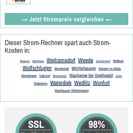
→ Jetzt
Strompreis vergleichen
←
Dieser Strom-Rechner spart auch Strom-
Kosten in:
Weitramsdorf
Weede
Wildburg
Weberin
Wahlheim
Zaschendorf
Wolfschlugen
Wichtshausen
Winnigstedt
Wangen im Allgäu
Wackerow bei Greifswald
Winterlingen
Volkstorf
Welchweiler
Zeiler
Waterdiek
Wedlitz
Wonfurt
Wallenborn
Westhausen (Württemberg)