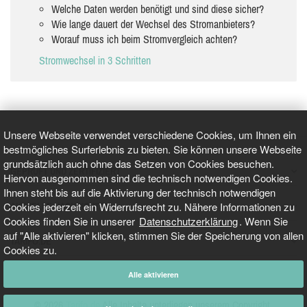
Welche Daten werden benötigt und sind diese sicher?
Wie lange dauert der Wechsel des Stromanbieters?
Worauf muss ich beim Stromvergleich achten?
Stromwechsel in 3 Schritten
Unsere Webseite verwendet verschiedene Cookies, um Ihnen ein
bestmögliches Surferlebnis zu bieten. Sie können unsere Webseite
grundsätzlich auch ohne das Setzen von Cookies besuchen.
GEPRÜFT UND ZERTIFIZIERT
Hiervon ausgenommen sind die technisch notwendigen Cookies.
Ihnen steht bis auf die Aktivierung der technisch notwendigen
Cookies jederzeit ein Widerrufsrecht zu. Nähere Informationen zu
AKTUELLE NACHRICHTEN
Cookies finden Sie in unserer
Datenschutzerklärung
. Wenn Sie
auf "Alle aktivieren" klicken, stimmen Sie der Speicherung von allen
TARIFO.DE
Cookies zu.
Alle aktivieren
© 2026
Tarifo.de
Alle Inhalte unterliegen unserem Copyright.