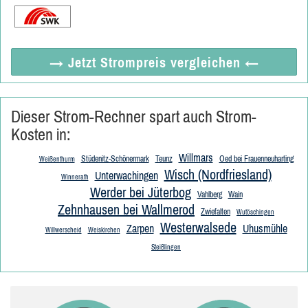
→ Jetzt
Strompreis vergleichen
←
Dieser Strom-Rechner spart auch Strom-
Kosten in:
Willmars
Stüdenitz-Schönermark
Teunz
Oed bei Frauenneuharting
Weißenthurm
Wisch (Nordfriesland)
Unterwachingen
Winnerath
Werder bei Jüterbog
Vahlberg
Wain
Zehnhausen bei Wallmerod
Zwiefalten
Wutöschingen
Westerwalsede
Zarpen
Uhusmühle
Willwerscheid
Weiskirchen
Steißlingen