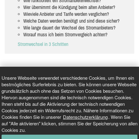
Wie funktioniert ein Stromanbieterwechsel?
Wer übernimmt die Kündigung beim alten Anbieter?
Wieviele Anbieter und Tarife werden verglichen?
Welche Daten werden benötigt und sind diese sicher?
Wie lange dauert der Wechsel des Stromanbieters?
Worauf muss ich beim Stromvergleich achten?
Stromwechsel in 3 Schritten
Unsere Webseite verwendet verschiedene Cookies, um Ihnen ein
bestmögliches Surferlebnis zu bieten. Sie können unsere Webseite
grundsätzlich auch ohne das Setzen von Cookies besuchen.
GEPRÜFT UND ZERTIFIZIERT
Hiervon ausgenommen sind die technisch notwendigen Cookies.
Ihnen steht bis auf die Aktivierung der technisch notwendigen
Cookies jederzeit ein Widerrufsrecht zu. Nähere Informationen zu
AKTUELLE NACHRICHTEN
Cookies finden Sie in unserer
Datenschutzerklärung
. Wenn Sie
auf "Alle aktivieren" klicken, stimmen Sie der Speicherung von allen
TARIFO.DE
Cookies zu.