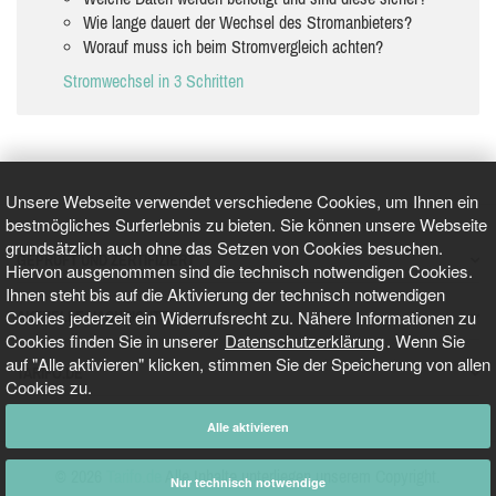
Wie lange dauert der Wechsel des Stromanbieters?
Worauf muss ich beim Stromvergleich achten?
Stromwechsel in 3 Schritten
Unsere Webseite verwendet verschiedene Cookies, um Ihnen ein
bestmögliches Surferlebnis zu bieten. Sie können unsere Webseite
grundsätzlich auch ohne das Setzen von Cookies besuchen.
GEPRÜFT UND ZERTIFIZIERT
Hiervon ausgenommen sind die technisch notwendigen Cookies.
Ihnen steht bis auf die Aktivierung der technisch notwendigen
Cookies jederzeit ein Widerrufsrecht zu. Nähere Informationen zu
AKTUELLE NACHRICHTEN
Cookies finden Sie in unserer
Datenschutzerklärung
. Wenn Sie
auf "Alle aktivieren" klicken, stimmen Sie der Speicherung von allen
TARIFO.DE
Cookies zu.
Alle aktivieren
© 2026
Tarifo.de
Alle Inhalte unterliegen unserem Copyright.
Nur technisch notwendige