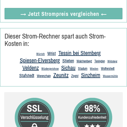
→ Jetzt
Strompreis vergleichen
←
Dieser Strom-Rechner spart auch Strom-
Kosten in:
Tessin bei Sternberg
Wrist
Würrich
Spiesen-Elversberg
Stieten
Walchenberg
Teningen
Wildsteig
Veldenz
Sichau
Stadum
Wolferstedt
Wüstenjerichow
Wieden
Zeunitz
Sinzheim
Stafstedt
Werenzhain
Zingst
Wassermühle