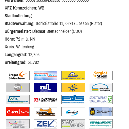
Vorwahlen:
03537,035384,035387,035388,035389
KFZ-Kennzeichen:
WB
Stadtaufteilung:
Stadtverwaltung:
Schloßstraße 11, 06917 Jessen (Elster)
Bürgermeister:
Dietmar Brettschneider (CDU)
Höhe:
72 m ü. NN
Kreis:
Wittenberg
Längengrad:
12,956
Breitengrad:
51,792