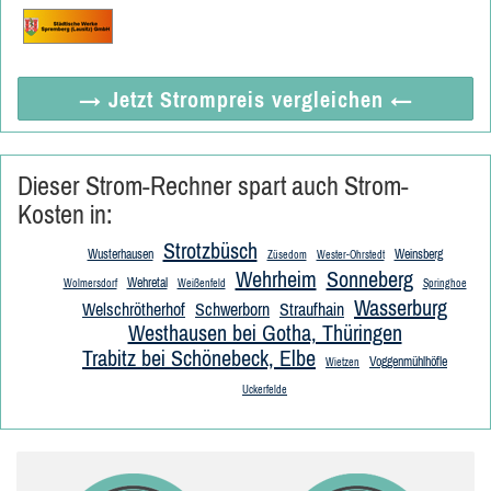
→ Jetzt
Strompreis vergleichen
←
Dieser Strom-Rechner spart auch Strom-
Kosten in:
Strotzbüsch
Wusterhausen
Weinsberg
Züsedom
Wester-Ohrstedt
Wehrheim
Sonneberg
Wehretal
Wolmersdorf
Weißenfeld
Springhoe
Wasserburg
Welschrötherhof
Schwerborn
Straufhain
Westhausen bei Gotha, Thüringen
Trabitz bei Schönebeck, Elbe
Voggenmühlhöfle
Wietzen
Uckerfelde