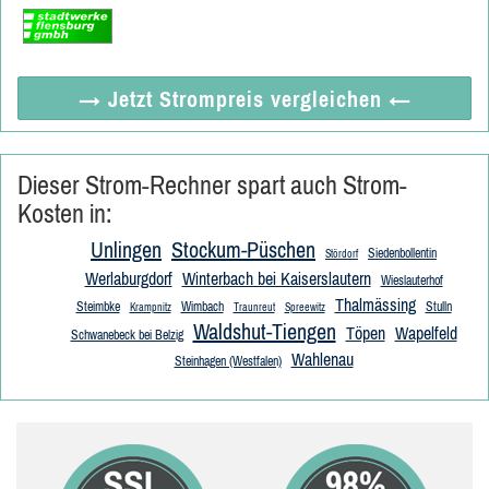
→ Jetzt
Strompreis vergleichen
←
Dieser Strom-Rechner spart auch Strom-
Kosten in:
Unlingen
Stockum-Püschen
Siedenbollentin
Stördorf
Werlaburgdorf
Winterbach bei Kaiserslautern
Wieslauterhof
Thalmässing
Steimbke
Wimbach
Stulln
Krampnitz
Traunreut
Spreewitz
Waldshut-Tiengen
Töpen
Wapelfeld
Schwanebeck bei Belzig
Wahlenau
Steinhagen (Westfalen)