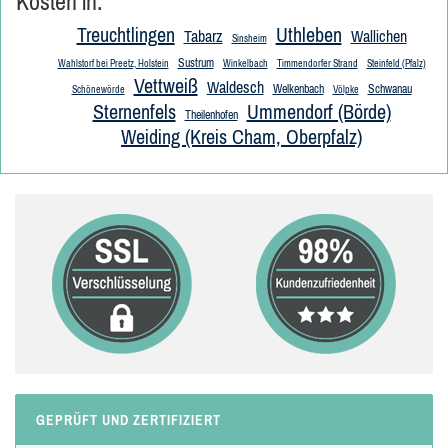
Kosten in:
Treuchtlingen
Uthleben
Tabarz
Wallichen
Sinsheim
Sustrum
Wahlstorf bei Preetz, Holstein
Winkelbach
Timmendorfer Strand
Steinfeld (Pfalz)
Vettweiß
Waldesch
Welkenbach
Schwanau
Schönewörde
Völpke
Sternenfels
Ummendorf (Börde)
Theilenhofen
Weiding (Kreis Cham, Oberpfalz)
GEPRÜFT UND ZERTIFIZIERT