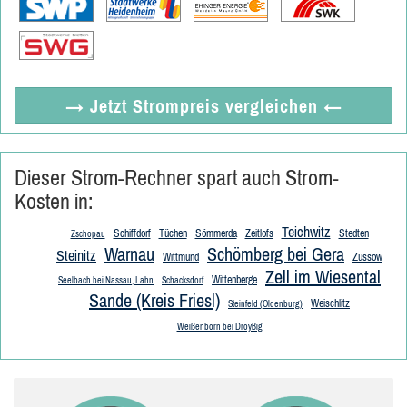
→ Jetzt
Strompreis vergleichen
←
Dieser Strom-Rechner spart auch Strom-
Kosten in:
Teichwitz
Schiffdorf
Tüchen
Sömmerda
Zeitlofs
Stedten
Zschopau
Warnau
Schömberg bei Gera
Steinitz
Wittmund
Züssow
Zell im Wiesental
Wittenberge
Seelbach bei Nassau, Lahn
Schacksdorf
Sande (Kreis Friesl)
Weischlitz
Steinfeld (Oldenburg)
Weißenborn bei Droyßig