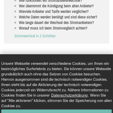
Wie funktioniert ein Stromanbieterwechsel?
Wer übernimmt die Kündigung beim alten Anbieter?
Wieviele Anbieter und Tarife werden verglichen?
Welche Daten werden benötigt und sind diese sicher?
Wie lange dauert der Wechsel des Stromanbieters?
Worauf muss ich beim Stromvergleich achten?
Stromwechsel in 3 Schritten
Unsere Webseite verwendet verschiedene Cookies, um Ihnen ein
bestmögliches Surferlebnis zu bieten. Sie können unsere Webseite
grundsätzlich auch ohne das Setzen von Cookies besuchen.
GEPRÜFT UND ZERTIFIZIERT
Hiervon ausgenommen sind die technisch notwendigen Cookies.
Ihnen steht bis auf die Aktivierung der technisch notwendigen
Cookies jederzeit ein Widerrufsrecht zu. Nähere Informationen zu
AKTUELLE NACHRICHTEN
Cookies finden Sie in unserer
Datenschutzerklärung
. Wenn Sie
auf "Alle aktivieren" klicken, stimmen Sie der Speicherung von allen
TARIFO.DE
Cookies zu.