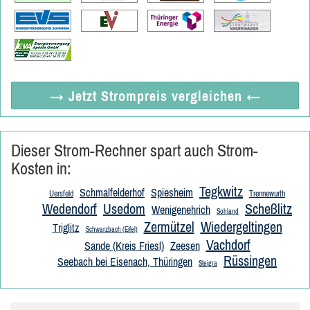
→ Jetzt
Strompreis vergleichen
←
Dieser Strom-Rechner spart auch Strom-
Kosten in:
Tegkwitz
Schmalfelderhof
Spiesheim
Uersfeld
Trennewurth
Wedendorf
Usedom
Scheßlitz
Wenigenehrich
Sohland
Zermützel
Wiedergeltingen
Triglitz
Schwarzbach (Eifel)
Vachdorf
Sande (Kreis Friesl)
Zeesen
Rüssingen
Seebach bei Eisenach, Thüringen
Steigra