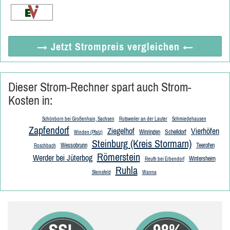
→ Jetzt
Strompreis vergleichen
←
Dieser Strom-Rechner spart auch Strom-
Kosten in:
Schönborn bei Großenhain, Sachsen
Rutsweiler an der Lauter
Schmiedehausen
Zapfendorf
Ziegelhof
Vierhöfen
Winringen
Schelldorf
Winden (Pfalz)
Steinburg (Kreis Stormarn)
Wessobrunn
Teerofen
Roschbach
Römerstein
Werder bei Jüterbog
Wintersheim
Reuth bei Erbendorf
Ruhla
Steinsfeld
Wanna