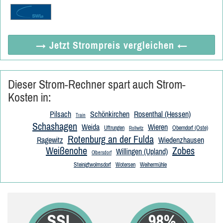
→ Jetzt
Strompreis vergleichen
←
Dieser Strom-Rechner spart auch Strom-
Kosten in:
Pilsach
Schönkirchen
Rosenthal (Hessen)
Train
Schashagen
Weida
Wieren
Uftrungen
Oberndorf (Oste)
Rollwitz
Rotenburg an der Fulda
Ragewitz
Wiedenzhausen
Weißenohe
Zobes
Willingen (Upland)
Olbersdorf
Steinigtwolmsdorf
Wotersen
Weihermühle