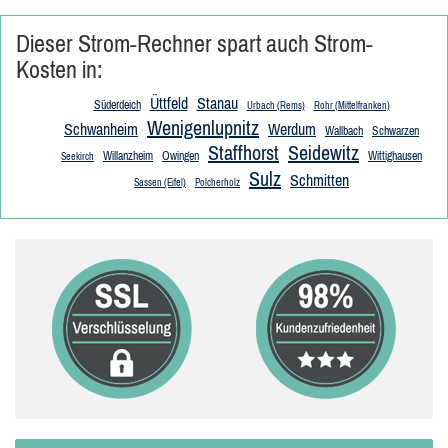
Dieser Strom-Rechner spart auch Strom-
Kosten in:
Üttfeld
Stanau
Süderdeich
Urbach (Rems)
Rohr (Mittelfranken)
Wenigenlupnitz
Schwanheim
Werdum
Wallbach
Schwarzen
Staffhorst
Seidewitz
Willanzheim
Owingen
Wittighausen
Seekirch
Sulz
Schmitten
Sassen (Eifel)
Polcherholz