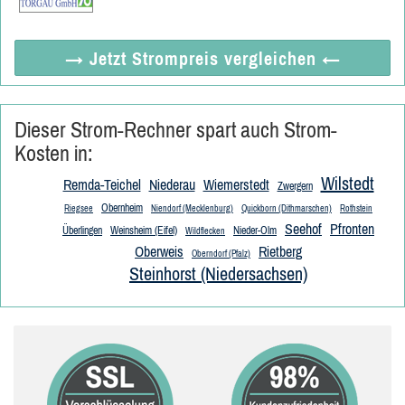
→ Jetzt
Strompreis vergleichen
←
Dieser Strom-Rechner spart auch Strom-
Kosten in:
Wilstedt
Remda-Teichel
Niederau
Wiemerstedt
Zwergern
Obernheim
Riegsee
Niendorf (Mecklenburg)
Quickborn (Dithmarschen)
Rothstein
Seehof
Pfronten
Überlingen
Weinsheim (Eifel)
Nieder-Olm
Wildflecken
Oberweis
Rietberg
Oberndorf (Pfalz)
Steinhorst (Niedersachsen)