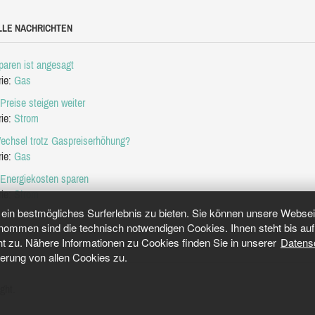
LLE NACHRICHTEN
aren ist angesagt
rie:
Gas
Preise steigen weiter
rie:
Strom
echsel trotz Gaspreiserhöhung?
rie:
Gas
 Energiekosten sparen
rie:
Strom
in bestmögliches Surferlebnis zu bieten. Sie können unsere Webseit
mmen sind die technisch notwendigen Cookies. Ihnen steht bis auf 
ht zu. Nähere Informationen zu Cookies finden Sie in unserer
Datens
herung von allen Cookies zu.
ght.