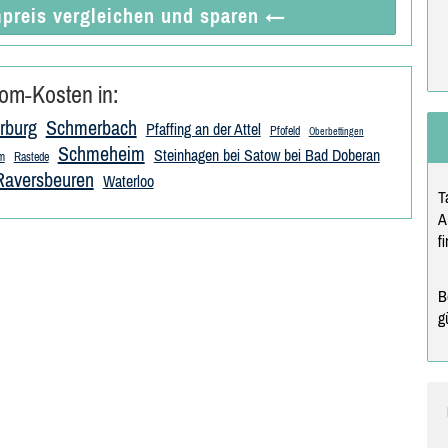
preis vergleichen
und sparen
←
om-Kosten in:
rburg
Schmerbach
Pfaffing an der Attel
Pfofeld
Oberbettingen
Schmeheim
Steinhagen bei Satow bei Bad Doberan
m
Rastede
Raversbeuren
Waterloo
T
A
f
B
g