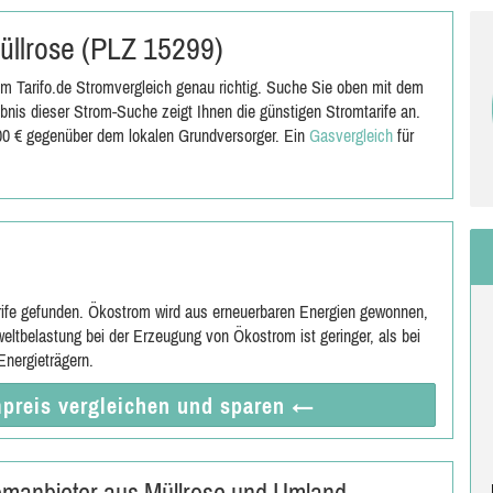
Müllrose (PLZ 15299)
m Tarifo.de Stromvergleich genau richtig. Suche Sie oben mit dem
nis dieser Strom-Suche zeigt Ihnen die günstigen Stromtarife an.
,00 € gegenüber dem lokalen Grundversorger. Ein
Gasvergleich
für
rife gefunden. Ökostrom wird aus erneuerbaren Energien gewonnen,
eltbelastung bei der Erzeugung von Ökostrom ist geringer, als bei
nergieträgern.
preis vergleichen
und sparen
←
romanbieter aus Müllrose und Umland