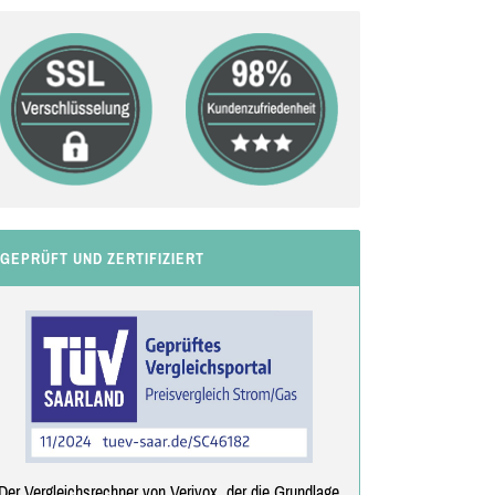
GEPRÜFT UND ZERTIFIZIERT
Der Vergleichsrechner von Verivox, der die Grundlage