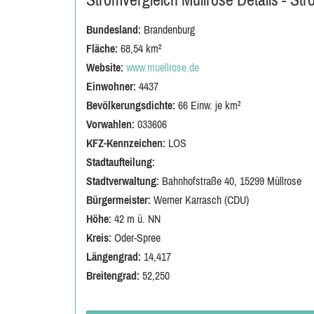
Bundesland:
Brandenburg
Fläche:
68,54 km²
Website:
www.muellrose.de
Einwohner:
4437
Bevölkerungsdichte:
66 Einw. je km²
Vorwahlen:
033606
KFZ-Kennzeichen:
LOS
Stadtaufteilung:
Stadtverwaltung:
Bahnhofstraße 40, 15299 Müllrose
Bürgermeister:
Werner Karrasch (CDU)
Höhe:
42 m ü. NN
Kreis:
Oder-Spree
Längengrad:
14,417
Breitengrad:
52,250