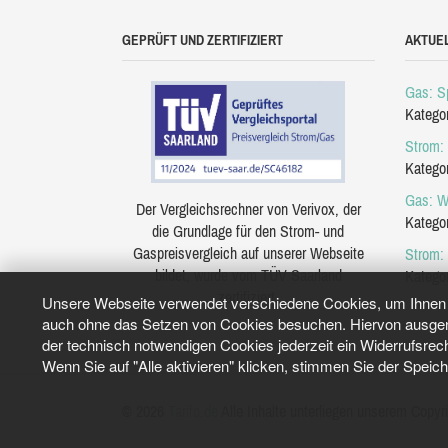
GEPRÜFT UND ZERTIFIZIERT
AKTUE
Gas: Sp
Katego
Strom: 
Katego
Gas: W
Der Vergleichsrechner von Verivox, der
Katego
die Grundlage für den Strom- und
Gaspreisvergleich auf unserer Webseite
Strom:
bildet, wurde vom TÜV Saarland
Katego
zertifiziert.
Unsere Webseite verwendet verschiedene Cookies, um Ihnen e
auch ohne das Setzen von Cookies besuchen. Hiervon ausgeno
der technisch notwendigen Cookies jederzeit ein Widerrufsrec
Wenn Sie auf "Alle aktivieren" klicken, stimmen Sie der Speic
© 2026
Tarifo.de
Alle Inhalte unterliegen unserem Copyri