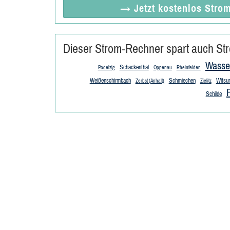
→ Jetzt
kostenlos
Strom
Dieser Strom-Rechner spart auch Str
Wasse
Schackenthal
Podelzig
Oppenau
Rheinfelden
Weißenschirmbach
Schmiechen
Witsu
Zerbst (Anhalt)
Zielitz
Schilde