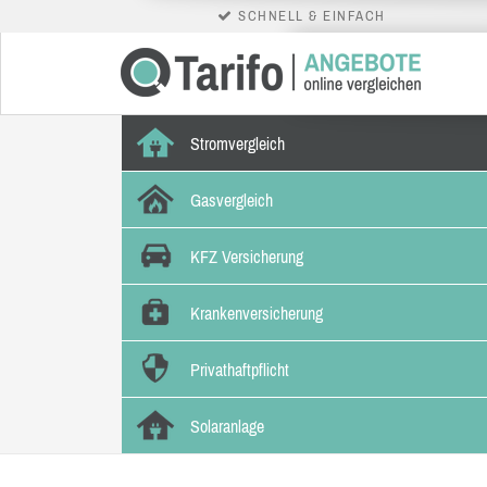
SCHNELL & EINFACH
Stromvergleich
Gasvergleich
KFZ Versicherung
Krankenversicherung
Privathaftpflicht
Solaranlage