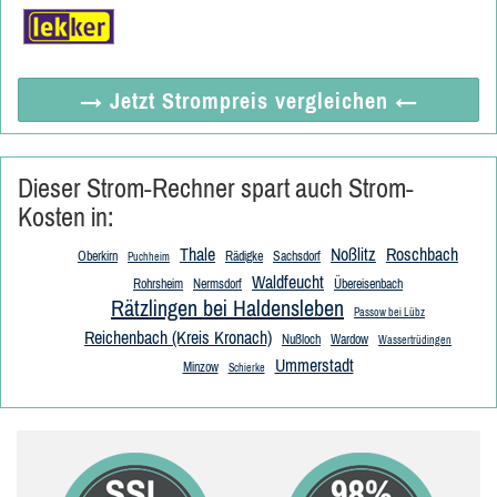
→ Jetzt
Strompreis vergleichen
←
Dieser Strom-Rechner spart auch Strom-
Kosten in:
Thale
Noßlitz
Roschbach
Oberkirn
Rädigke
Sachsdorf
Puchheim
Waldfeucht
Rohrsheim
Nermsdorf
Übereisenbach
Rätzlingen bei Haldensleben
Passow bei Lübz
Reichenbach (Kreis Kronach)
Nußloch
Wardow
Wassertrüdingen
Ummerstadt
Minzow
Schierke