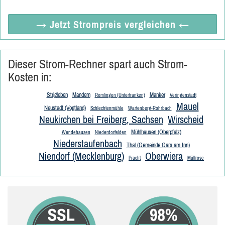
→ Jetzt
Strompreis vergleichen
←
Dieser Strom-Rechner spart auch Strom-
Kosten in:
Strigleben
Mandern
Manker
Remlingen (Unterfranken)
Veringenstadt
Mauel
Neustadt (Vogtland)
Schlechtenmühle
Wartenberg-Rohrbach
Neukirchen bei Freiberg, Sachsen
Wirscheid
Mühlhausen (Oberpfalz)
Wendehausen
Niederdorfelden
Niederstaufenbach
Thal (Gemeinde Gars am Inn)
Niendorf (Mecklenburg)
Oberwiera
Pracht
Müllrose