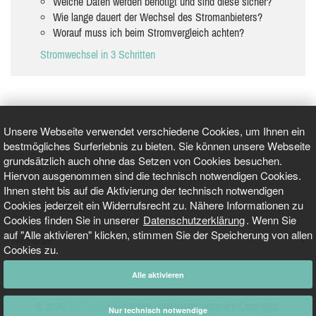
Welche Daten werden benötigt und sind diese sicher?
Wie lange dauert der Wechsel des Stromanbieters?
Worauf muss ich beim Stromvergleich achten?
Stromwechsel in 3 Schritten
Unsere Webseite verwendet verschiedene Cookies, um Ihnen ein
bestmögliches Surferlebnis zu bieten. Sie können unsere Webseite
grundsätzlich auch ohne das Setzen von Cookies besuchen.
GEPRÜFT UND ZERTIFIZIERT
Hiervon ausgenommen sind die technisch notwendigen Cookies.
Ihnen steht bis auf die Aktivierung der technisch notwendigen
Cookies jederzeit ein Widerrufsrecht zu. Nähere Informationen zu
AKTUELLE NACHRICHTEN
Cookies finden Sie in unserer
Datenschutzerklärung
. Wenn Sie
auf "Alle aktivieren" klicken, stimmen Sie der Speicherung von allen
TARIFO.DE
Cookies zu.
Alle aktivieren
© 2026
Tarifo.de
Alle Inhalte unterliegen unserem Copyright.
Nur technisch notwendige