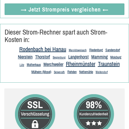
→ Jetzt
Strompreis vergleichen
←
Dieser Strom-Rechner spart auch Strom-
Kosten in:
Rodenbach bei Hanau
Riedenburg
Sandersdorf
Maroldsweisach
Nierstein
Thorstorf
Langenhorst
Mamming
Moisburg
Siegenburg
Rheinmünster
Traunstein
Merchweiler
Muttenhaus
Lütz
Mülheim (Mosel)
Rehden
Nettemühle
Seiwerath
Weitendorf