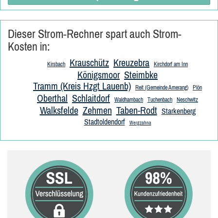
Dieser Strom-Rechner spart auch Strom-
Kosten in:
Krauschütz
Kreuzebra
Kirsbach
Kirchdorf am Inn
Königsmoor
Steimbke
Tramm (Kreis Hzgt Lauenb)
Reit (Gemeinde Amerang)
Plön
Oberthal
Schlaitdorf
Waldhambach
Tuchenbach
Neschwitz
Walksfelde
Zehmen
Taben-Rodt
Starkenberg
Stadtoldendorf
Wergzahna