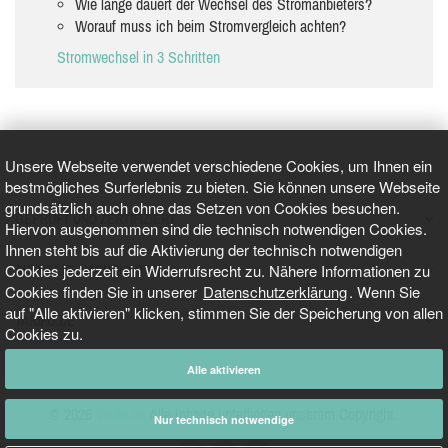
Wie lange dauert der Wechsel des Stromanbieters?
Worauf muss ich beim Stromvergleich achten?
Stromwechsel in 3 Schritten
Unsere Webseite verwendet verschiedene Cookies, um Ihnen ein
bestmögliches Surferlebnis zu bieten. Sie können unsere Webseite
grundsätzlich auch ohne das Setzen von Cookies besuchen.
GEPRÜFT UND ZERTIFIZIERT
Hiervon ausgenommen sind die technisch notwendigen Cookies.
Ihnen steht bis auf die Aktivierung der technisch notwendigen
Cookies jederzeit ein Widerrufsrecht zu. Nähere Informationen zu
AKTUELLE NACHRICHTEN
Cookies finden Sie in unserer
Datenschutzerklärung
. Wenn Sie
auf "Alle aktivieren" klicken, stimmen Sie der Speicherung von allen
TARIFO.DE
Cookies zu.
Alle aktivieren
© 2026
Tarifo.de
Alle Inhalte unterliegen unserem Copyright.
Nur technisch notwendige