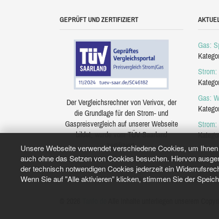
GEPRÜFT UND ZERTIFIZIERT
AKTUE
Gas: Sp
Katego
Strom: 
Katego
Gas: W
Der Vergleichsrechner von Verivox, der
Katego
die Grundlage für den Strom- und
Gaspreisvergleich auf unserer Webseite
Strom:
bildet, wurde vom TÜV Saarland
Katego
zertifiziert.
Unsere Webseite verwendet verschiedene Cookies, um Ihnen e
auch ohne das Setzen von Cookies besuchen. Hiervon ausgeno
der technisch notwendigen Cookies jederzeit ein Widerrufsrec
Wenn Sie auf "Alle aktivieren" klicken, stimmen Sie der Speic
© 2026
Tarifo.de
Alle Inhalte unterliegen unserem Copyri