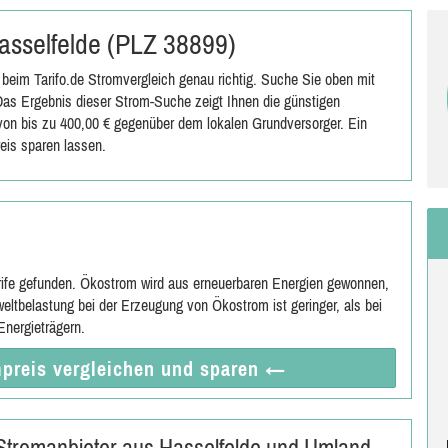
Hasselfelde (PLZ 38899)
beim Tarifo.de Stromvergleich genau richtig. Suche Sie oben mit
as Ergebnis dieser Strom-Suche zeigt Ihnen die günstigen
s von bis zu 400,00 € gegenüber dem lokalen Grundversorger. Ein
eis sparen lassen.
rife gefunden. Ökostrom wird aus erneuerbaren Energien gewonnen,
eltbelastung bei der Erzeugung von Ökostrom ist geringer, als bei
nergieträgern.
preis vergleichen
und sparen
←
- Stromanbieter aus Hasselfelde und Umland