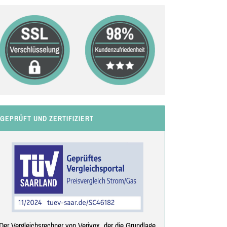
GEPRÜFT UND ZERTIFIZIERT
Der Vergleichsrechner von Verivox, der die Grundlage