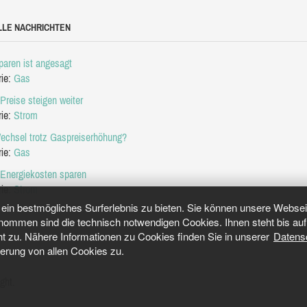
LLE NACHRICHTEN
aren ist angesagt
rie:
Gas
Preise steigen weiter
rie:
Strom
echsel trotz Gaspreiserhöhung?
rie:
Gas
 Energiekosten sparen
rie:
Strom
in bestmögliches Surferlebnis zu bieten. Sie können unsere Webseit
mmen sind die technisch notwendigen Cookies. Ihnen steht bis auf 
ht zu. Nähere Informationen zu Cookies finden Sie in unserer
Datens
herung von allen Cookies zu.
ght.