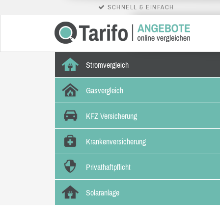
SCHNELL & EINFACH
Stromvergleich
Gasvergleich
KFZ Versicherung
Krankenversicherung
Privathaftpflicht
Solaranlage