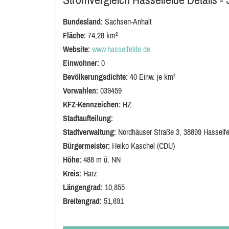
Bundesland:
Sachsen-Anhalt
Fläche:
74,28 km²
Website:
www.hasselfelde.de
Einwohner:
0
Bevölkerungsdichte:
40 Einw. je km²
Vorwahlen:
039459
KFZ-Kennzeichen:
HZ
Stadtaufteilung:
Stadtverwaltung:
Nordhäuser Straße 3, 38899 Hasselfe
Bürgermeister:
Heiko Kaschel (CDU)
Höhe:
488 m ü. NN
Kreis:
Harz
Längengrad:
10,855
Breitengrad:
51,691