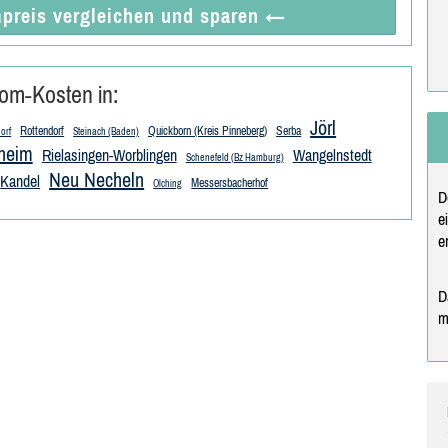
preis vergleichen
und sparen
←
om-Kosten in:
Jörl
Rottendorf
Quickborn (Kreis Pinneberg)
Serba
orf
Steinach (Baden)
heim
Rielasingen-Worblingen
Wangelnstedt
Schenefeld (Bz Hamburg)
Neu Necheln
Kandel
Messersbacherhof
Olching
D
e
e
D
m