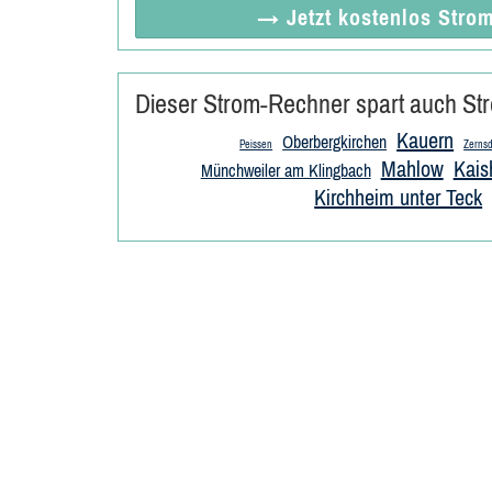
→ Jetzt
kostenlos
Strom
Dieser Strom-Rechner spart auch Str
Kauern
Oberbergkirchen
Peissen
Zernsd
Mahlow
Kais
Münchweiler am Klingbach
Kirchheim unter Teck