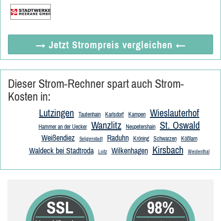
→ Jetzt
Strompreis vergleichen
←
Dieser Strom-Rechner spart auch Strom-
Kosten in:
Lutzingen
Wieslauterhof
Tautenhain
Karlsdorf
Kampen
Wanzlitz
St. Oswald
Hammer an der Uecker
Neupetershain
Weißendiez
Raduhn
Kröning
Schwarzen
Kößlarn
Seligenstadt
Kirsbach
Waldeck bei Stadtroda
Wilkenhagen
Loitz
Weidenthal