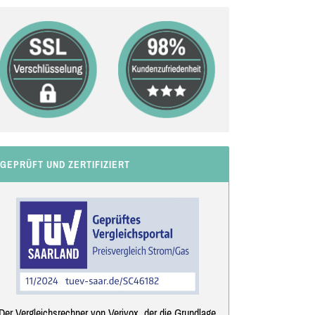
GEPRÜFT UND ZERTIFIZIERT
Der Vergleichsrechner von Verivox, der die Grundlage