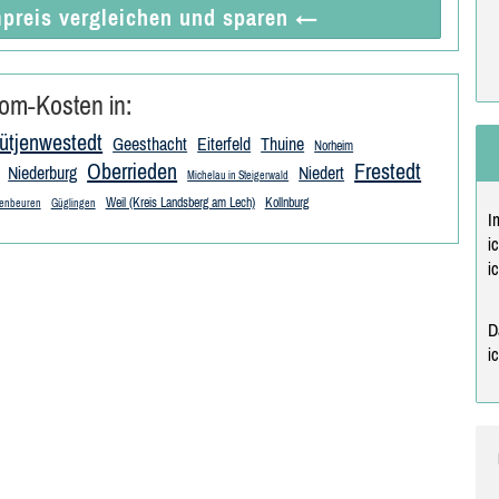
preis vergleichen
und sparen
←
om-Kosten in:
ütjenwestedt
Geesthacht
Eiterfeld
Thuine
Norheim
Oberrieden
Frestedt
Niederburg
Niedert
Michelau in Steigerwald
Weil (Kreis Landsberg am Lech)
Kollnburg
enbeuren
Güglingen
I
i
i
D
i