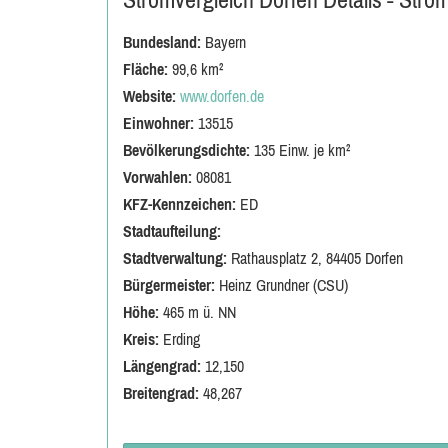
Bundesland:
Bayern
Fläche:
99,6 km²
Website:
www.dorfen.de
Einwohner:
13515
Bevölkerungsdichte:
135 Einw. je km²
Vorwahlen:
08081
KFZ-Kennzeichen:
ED
Stadtaufteilung:
Stadtverwaltung:
Rathausplatz 2, 84405 Dorfen
Bürgermeister:
Heinz Grundner (CSU)
Höhe:
465 m ü. NN
Kreis:
Erding
Längengrad:
12,150
Breitengrad:
48,267