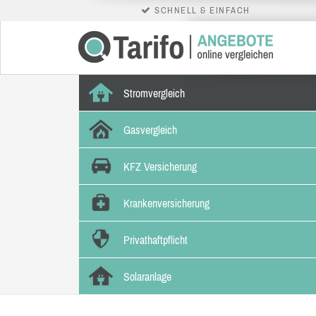
SCHNELL & EINFACH
Stromvergleich
Gasvergleich
KFZ Versicherung
Krankenversicherung
Privathaftpflicht
Solaranlage