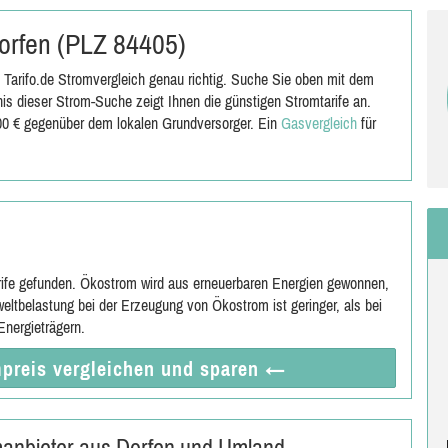
Dorfen (PLZ 84405)
 Tarifo.de Stromvergleich genau richtig. Suche Sie oben mit dem
s dieser Strom-Suche zeigt Ihnen die günstigen Stromtarife an.
,00 € gegenüber dem lokalen Grundversorger. Ein
Gasvergleich
für
rife gefunden. Ökostrom wird aus erneuerbaren Energien gewonnen,
eltbelastung bei der Erzeugung von Ökostrom ist geringer, als bei
nergieträgern.
preis vergleichen
und sparen
←
omanbieter aus Dorfen und Umland