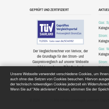
GEPRÜFT UND ZERTIFIZIERT
AKTUE
Gas: Sp
Katego
Strom: 
Katego
Gas: W
Der Vergleichsrechner von Verivox, der
Katego
die Grundlage für den Strom- und
Gaspreisvergleich auf unserer Webseite
Strom:
bildet, wurde vom TÜV Saarland
Katego
zertifiziert.
Unsere Webseite verwendet verschiedene Cookies, um Ihnen e
auch ohne das Setzen von Cookies besuchen. Hiervon ausgeno
der technisch notwendigen Cookies jederzeit ein Widerrufsrec
Wenn Sie auf "Alle aktivieren" klicken, stimmen Sie der Speic
© 2026
Tarifo.de
Alle Inhalte unterliegen unserem Copyri