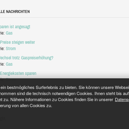
LLE NACHRICHTEN
aren ist angesagt
rie:
Gas
Preise steigen weiter
rie:
Strom
echsel trotz Gaspreiserhöhung?
rie:
Gas
 Energiekosten sparen
rie:
Strom
in bestmögliches Surferlebnis zu bieten. Sie können unsere Webseit
mmen sind die technisch notwendigen Cookies. Ihnen steht bis auf 
ht zu. Nähere Informationen zu Cookies finden Sie in unserer
Datens
herung von allen Cookies zu.
ght.