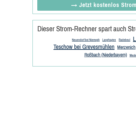
→ Jetzt
kostenlos
Strom
Dieser Strom-Rechner spart auch Str
L
Neuendorf bei Niemegk
Langhagen
Radebeul
Teschow bei Grevesmühlen
Merzenich
Roßbach (Niederbayern)
Meck