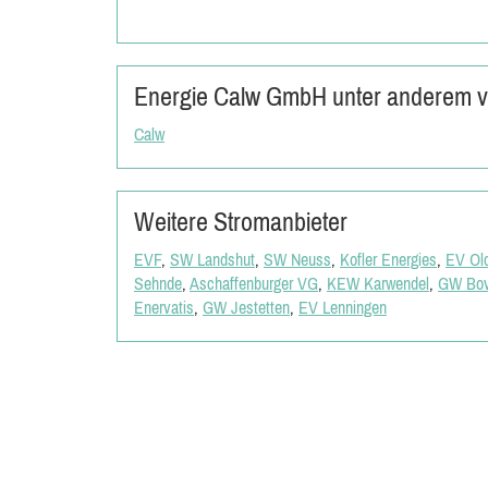
Energie Calw GmbH unter anderem ve
Calw
Weitere Stromanbieter
EVF
,
SW Landshut
,
SW Neuss
,
Kofler Energies
,
EV Ol
Sehnde
,
Aschaffenburger VG
,
KEW Karwendel
,
GW Bov
Enervatis
,
GW Jestetten
,
EV Lenningen