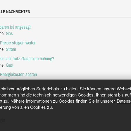
LLE NACHRICHTEN
aren ist angesagt
rie:
Gas
Preise steigen weiter
rie:
Strom
echsel trotz Gaspreiserhöhung?
rie:
Gas
 Energiekosten sparen
rie:
Strom
in bestmögliches Surferlebnis zu bieten. Sie können unsere Webseit
mmen sind die technisch notwendigen Cookies. Ihnen steht bis auf 
ht zu. Nähere Informationen zu Cookies finden Sie in unserer
Datens
herung von allen Cookies zu.
ght.