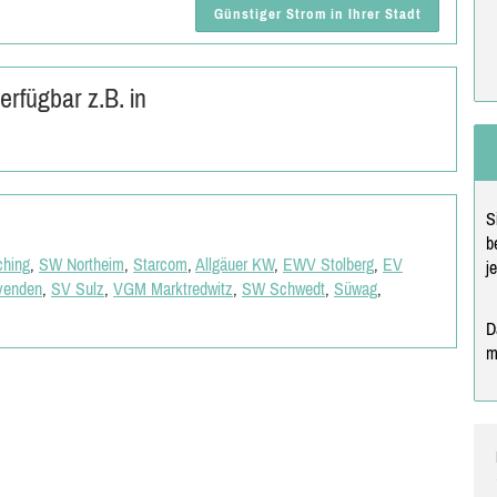
Günstiger Strom in Ihrer Stadt
rfügbar z.B. in
S
b
ching
,
SW Northeim
,
Starcom
,
Allgäuer KW
,
EWV Stolberg
,
EV
j
enden
,
SV Sulz
,
VGM Marktredwitz
,
SW Schwedt
,
Süwag
,
D
m