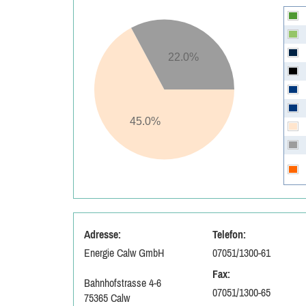
22.0%
45.0%
Adresse:
Telefon:
Energie Calw GmbH
07051/1300-61
Fax:
Bahnhofstrasse 4-6
07051/1300-65
75365 Calw