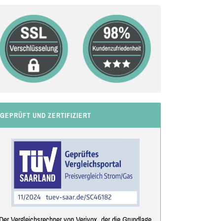
GEPRÜFT UND ZERTIFIZIERT
Der Vergleichsrechner von Verivox, der die Grundlage