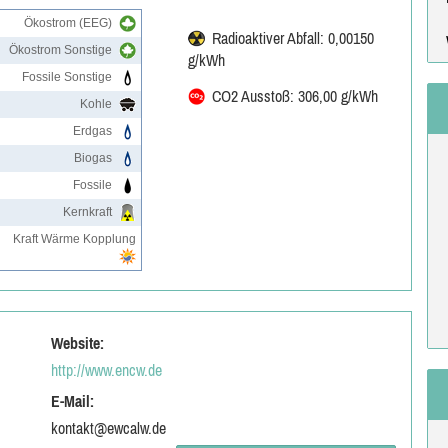
Ökostrom (EEG)
Radioaktiver Abfall: 0,00150
Ökostrom Sonstige
g/kWh
Fossile Sonstige
CO2 Ausstoß: 306,00 g/kWh
Kohle
Erdgas
Biogas
Fossile
Kernkraft
Kraft Wärme Kopplung
Website:
http://www.encw.de
E-Mail:
kontakt@ewcalw.de