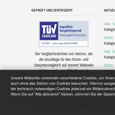
GEPRÜFT UND ZERTIFIZIERT
AKTUE
Gas: Sp
Katego
Strom: 
Katego
Gas: W
Der Vergleichsrechner von Verivox, der
Katego
die Grundlage für den Strom- und
Gaspreisvergleich auf unserer Webseite
Strom:
bildet, wurde vom TÜV Saarland
Katego
zertifiziert.
Unsere Webseite verwendet verschiedene Cookies, um Ihnen e
auch ohne das Setzen von Cookies besuchen. Hiervon ausgeno
der technisch notwendigen Cookies jederzeit ein Widerrufsrec
Wenn Sie auf "Alle aktivieren" klicken, stimmen Sie der Speic
© 2026
Tarifo.de
Alle Inhalte unterliegen unserem Copyri