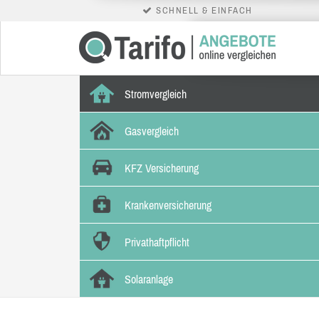
SCHNELL & EINFACH
Stromvergleich
Gasvergleich
KFZ Versicherung
Krankenversicherung
Privathaftpflicht
Solaranlage