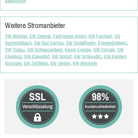
Baiersbronn
Weitere Stromanbieter
SW Münster
,
SW Zwiesel
,
FairEnergie GmbH
,
KW Farchant
,
VG
Buchmühlbach
,
SW Bad Sachsa
,
SW Sindelfingen
,
EnergieSüdwest
,
SW Torgau
,
SW Schwarzenberg
,
Kaiser Energie
,
SW Springe
,
SW
Eilenburg
,
GW Ebersdorf
,
SW Nortorf
,
SW Schkeuditz
,
EW Kandern
Bissinger
,
SW Zeil/Main
,
SW Verden
,
KW Bleckede