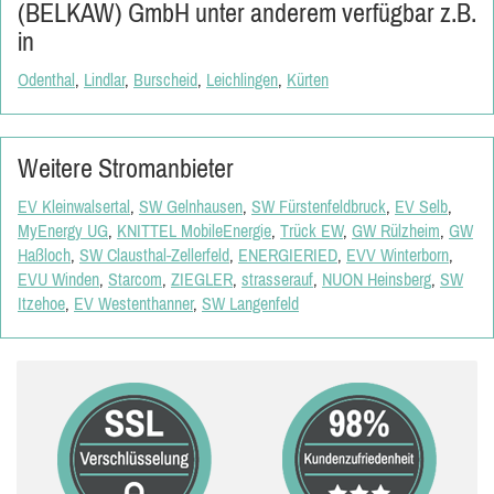
(BELKAW) GmbH unter anderem verfügbar z.B.
in
Odenthal
,
Lindlar
,
Burscheid
,
Leichlingen
,
Kürten
Weitere Stromanbieter
EV Kleinwalsertal
,
SW Gelnhausen
,
SW Fürstenfeldbruck
,
EV Selb
,
MyEnergy UG
,
KNITTEL MobileEnergie
,
Trück EW
,
GW Rülzheim
,
GW
Haßloch
,
SW Clausthal-Zellerfeld
,
ENERGIERIED
,
EVV Winterborn
,
EVU Winden
,
Starcom
,
ZIEGLER
,
strasserauf
,
NUON Heinsberg
,
SW
Itzehoe
,
EV Westenthanner
,
SW Langenfeld