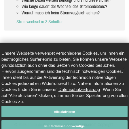
Wie lange dauert der Wechsel des Stromanbieters?
Worauf muss ich beim Stromvergleich achten?
Stromwechsel in 3 Schritten
Unsere Webseite verwendet verschiedene Cookies, um Ihnen ein
bestmögliches Surferlebnis zu bieten. Sie können unsere Webseite
grundsätzlich auch ohne das Setzen von Cookies besuchen.
GEPRÜFT UND ZERTIFIZIERT
Hiervon ausgenommen sind die technisch notwendigen Cookies.
Ihnen steht bis auf die Aktivierung der technisch notwendigen
Cookies jederzeit ein Widerrufsrecht zu. Nähere Informationen zu
AKTUELLE NACHRICHTEN
Cookies finden Sie in unserer
Datenschutzerklärung
. Wenn Sie
auf "Alle aktivieren" klicken, stimmen Sie der Speicherung von allen
TARIFO.DE
Cookies zu.
Alle aktivieren
© 2026
Tarifo.de
Alle Inhalte unterliegen unserem Copyright.
Nur technisch notwendige