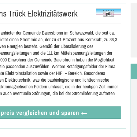
s Trück Elektrizitätswerk
omanbieter der Gemeinde Baiersbronn im Schwarzwald, die seit ca.
bietet einen Strommix an, der zu 41 Prozent aus Kernkraft, zu 36,3
ven Energien besteht. Gemäß der Liberalisierung des
pannungsleitungen und die 111 km Mittelspannungsleitungen der
5000 Einwohner der Gemeinde Baiersbronn haben die Möglichkeit
 sie passenden auszuwählen. Weitere Betätigungsfelder der Firma
te Elektroinstallation sowie der HIFI – Bereich. Besonderes
en Elektrotechnik, was die baubiologische und lichttechnische
ktromagnetischen Feldern umfasst, die in der heutigen Zeit immer
auch eventuelle Störungen, die bei der Stromlieferung auftreten
preis vergleichen
und sparen
←