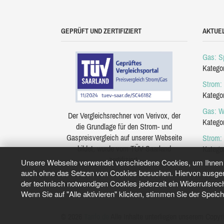
GEPRÜFT UND ZERTIFIZIERT
AKTUE
Gas: Sp
Katego
Strom: 
Katego
Gas: W
Der Vergleichsrechner von Verivox, der
Katego
die Grundlage für den Strom- und
Gaspreisvergleich auf unserer Webseite
Strom:
bildet, wurde vom TÜV Saarland
Katego
zertifiziert.
Unsere Webseite verwendet verschiedene Cookies, um Ihnen e
auch ohne das Setzen von Cookies besuchen. Hiervon ausgeno
der technisch notwendigen Cookies jederzeit ein Widerrufsrec
Wenn Sie auf "Alle aktivieren" klicken, stimmen Sie der Speic
© 2026
Tarifo.de
Alle Inhalte unterliegen unserem Copyri