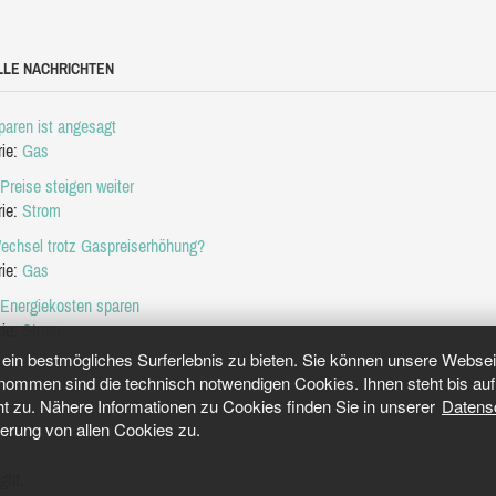
LLE NACHRICHTEN
aren ist angesagt
rie:
Gas
Preise steigen weiter
rie:
Strom
echsel trotz Gaspreiserhöhung?
rie:
Gas
 Energiekosten sparen
rie:
Strom
in bestmögliches Surferlebnis zu bieten. Sie können unsere Webseit
mmen sind die technisch notwendigen Cookies. Ihnen steht bis auf 
ht zu. Nähere Informationen zu Cookies finden Sie in unserer
Datens
herung von allen Cookies zu.
ght.