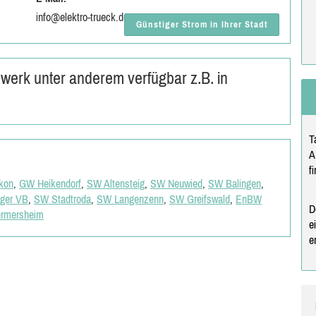
info@elektro-trueck.de
Günstiger Strom in Ihrer Stadt
swerk unter anderem verfügbar z.B. in
T
A
f
kon
,
GW Heikendorf
,
SW Altensteig
,
SW Neuwied
,
SW Balingen
,
ger VB
,
SW Stadtroda
,
SW Langenzenn
,
SW Greifswald
,
EnBW
D
rmersheim
e
e