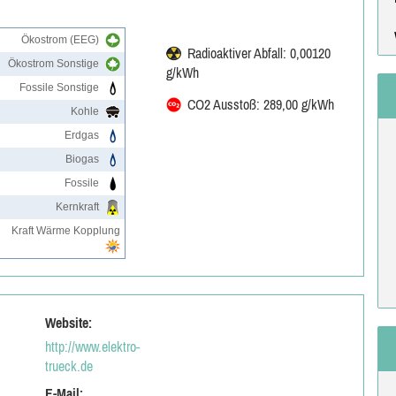
Ökostrom (EEG)
Radioaktiver Abfall: 0,00120
Ökostrom Sonstige
g/kWh
Fossile Sonstige
CO2 Ausstoß: 289,00 g/kWh
Kohle
Erdgas
Biogas
Fossile
Kernkraft
Kraft Wärme Kopplung
Website:
http://www.elektro-
trueck.de
E-Mail: