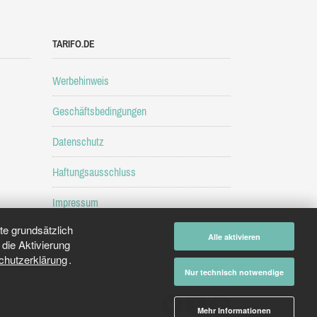
TARIFO.DE
Werbehinweis
Geschäftsbedingungen
Datenschutz
Haftungsausschluss
Impressum
e grundsätzlich
Alle aktivieren
die Aktivierung
chutzerklärung
.
Nur technisch notwendige
Mehr Informationen