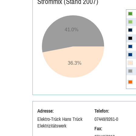
Strommix (Stand 2007)
41.0%
36.3%
Adresse:
Telefon:
Elektro-Trück Hans Trück
07449/9261-0
Elektrizitätswerk
Fax: