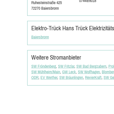
07449/8018
Ruhesteinstraße 425
72270 Baiersbronn
Elektro-Trück Hans Trück Elektrizität
Baiersbronn
Weitere Stromanbieter
SW Fröndenberg
,
SW Fritzlar
,
SW Bad Bergzabern
,
Pro
SW Mühlheim/Main
,
GW Leck
,
SW Wolfhagen
,
Blomber
ODR
,
EV Werther
,
SW Bräunlingen
,
RevierKraft
,
SW Ge