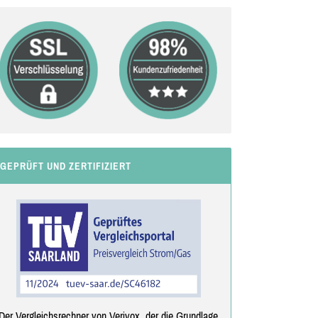
GEPRÜFT UND ZERTIFIZIERT
Der Vergleichsrechner von Verivox, der die Grundlage