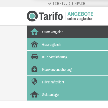
SCHNELL & EINFACH
Stromvergleich
Gasvergleich
KFZ Versicherung
Krankenversicherung
Privathaftpflicht
Solaranlage