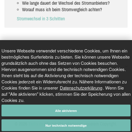
Wie lange dauert der Wechsel des Stromanbieters?
Worauf muss ich beim Stromvergleich achten?
Stromwechsel in 3 Schritten
Unsere Webseite verwendet verschiedene Cookies, um Ihnen ein
bestmögliches Surferlebnis zu bieten. Sie können unsere Webseite
grundsätzlich auch ohne das Setzen von Cookies besuchen.
GEPRÜFT UND ZERTIFIZIERT
Hiervon ausgenommen sind die technisch notwendigen Cookies.
Ihnen steht bis auf die Aktivierung der technisch notwendigen
Cookies jederzeit ein Widerrufsrecht zu. Nähere Informationen zu
AKTUELLE NACHRICHTEN
Cookies finden Sie in unserer
Datenschutzerklärung
. Wenn Sie
auf "Alle aktivieren" klicken, stimmen Sie der Speicherung von allen
TARIFO.DE
Cookies zu.
Alle aktivieren
© 2026
Tarifo.de
Alle Inhalte unterliegen unserem Copyright.
Nur technisch notwendige