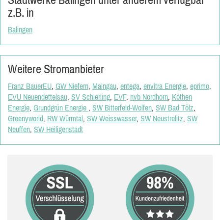
z.B. in
Balingen
Weitere Stromanbieter
Franz BauerEU
,
GW Niefern
,
Maingau
,
entega
,
envitra Energie
,
eprimo
,
EVU Neuendettelsau
,
SV Schierling
,
EVF
,
nvb Nordhorn
,
Köthen
Energie
,
Grundgrün Energie
,
SW Bitterfeld-Wolfen
,
SW Bad Tölz
,
Greenyworld
,
RW Würmtal
,
SW Weisswasser
,
SW Neustrelitz
,
SW
Neuffen
,
SW Heiligenstadt