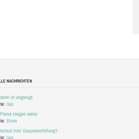
LLE NACHRICHTEN
aren ist angesagt
rie:
Gas
Preise steigen weiter
rie:
Strom
echsel trotz Gaspreiserhöhung?
rie:
Gas