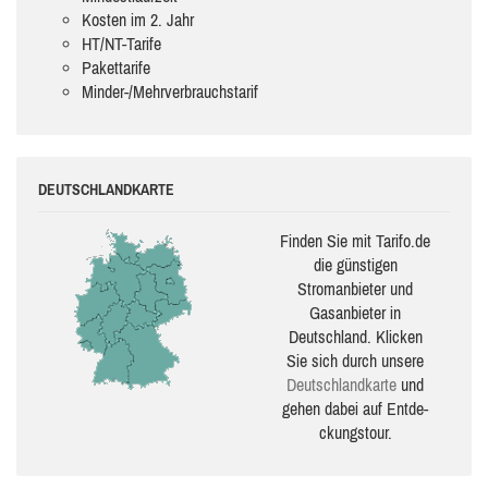
Kosten im 2. Jahr
HT/NT-Tarife
Pakettarife
Minder-/Mehrverbrauchstarif
DEUTSCHLANDKARTE
Finden Sie mit Tarifo.de
die güns­ti­gen
Stromanbieter und
Gasanbieter in
Deutschland. Klicken
Sie sich durch unsere
Deutsch­land­karte
und
gehen dabei auf Ent­de­
ckungs­tour.